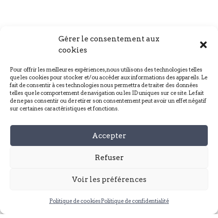
Gérer le consentement aux
cookies
Pour offrir les meilleures expériences, nous utilisons des technologies telles
UNE ENTREPRISE DE L’ÉCONOMIE SOCIALE
que les cookies pour stocker et/ou accéder aux informations des appareils. Le
ET SOLIDAIRE
fait de consentir à ces technologies nous permettra de traiter des données
telles que le comportement de navigation ou les ID uniques sur ce site. Le fait
de ne pas consentir ou de retirer son consentement peut avoir un effet négatif
Une entreprise de pompes
sur certaines caractéristiques et fonctions.
funèbres d'
utilité sociale
Accepter
Notre entreprise de pompes funèbres, située à la
Roche-sur-Yon, est résolument innovante dans sa
Refuser
façon d'accompagner les familles endeuillées,
qui peuvent parfois être fragilisées. Nous
Voir les préférences
mettons un point d'honneur à
offrir un
accompagnement personnalisé
, en tenant
Politique de cookies
Politique de confidentialité
compte des besoins spécifiques de chaque
famille. Notre
engagement
est totalement