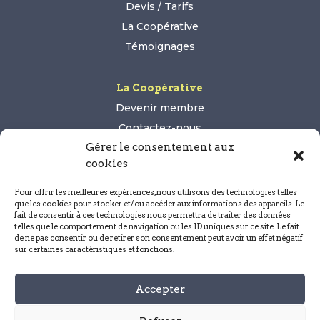
Devis / Tarifs
La Coopérative
Témoignages
La Coopérative
Devenir membre
Contactez-nous
Gérer le consentement aux
cookies
Pour offrir les meilleures expériences, nous utilisons des technologies telles
que les cookies pour stocker et/ou accéder aux informations des appareils. Le
Légal
fait de consentir à ces technologies nous permettra de traiter des données
telles que le comportement de navigation ou les ID uniques sur ce site. Le fait
Mentions légales
de ne pas consentir ou de retirer son consentement peut avoir un effet négatif
sur certaines caractéristiques et fonctions.
Politique de confidentialité
Conditions générales de vente
Accepter
Politique de cookies (UE)