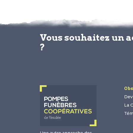
Vous souhaitez un 
?
Obs
Devi
La 
Tém
Une autre approche des