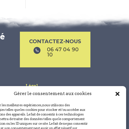
sé
CONTACTEZ-NOUS
06 47 04 90
10
Légal
Gérer le consentement aux cookies
Mentions légales
Politique de confidentialité
r les meilleures expériences, nous utilisons des
Conditions générales de vente
ies telles que les cookies pour stocker et/ou accéder aux
ns des appareils. Le fait de consentir à ces technologies
Politique de cookies (UE)
ettra de traiter des données telles que le comportement
ion ou les ID uniques sur ce site. Le fait de ne pas consentir
rer son consentement peut avoir un effet négatif sur