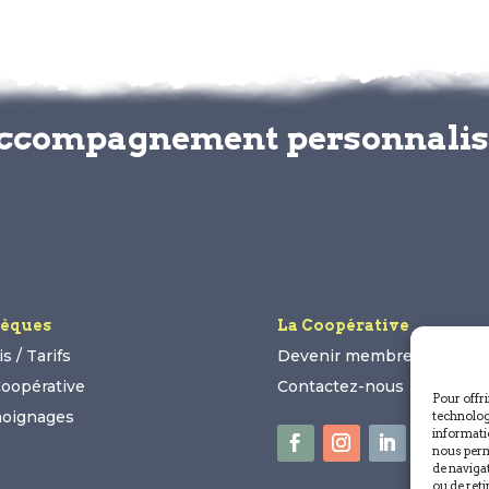
accompagnement personnali
èques
La Coopérative
s / Tarifs
Devenir membre
Coopérative
Contactez-nous
Pour offri
oignages
technolog
informatio
nous perm
de navigat
ou de reti