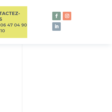
TACTEZ-
S
06 47 04 90
10