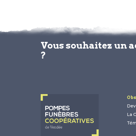
Vous souhaitez un 
?
Obs
Devi
La 
Tém