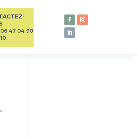
TACTEZ-
S
06 47 04 90
10
us