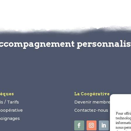
accompagnement personnali
èques
La Coopérative
s / Tarifs
Devenir membre
Coopérative
Contactez-nous
Pour offri
oignages
technolog
informatio
nous perm