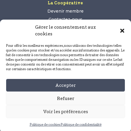
La Coopérative
Devenir membre
Contactez-nous
Gérer le consentement aux
cookies
Pour offrir les meilleures expériences, nous utilisons des technologies telles
que les cookies pour stocker et/ou accéder aux informations des appareils. Le
Légal
fait de consentir à ces technologies nous permettra de traiter des données
telles que le comportement de navigation ou les ID uniques sur ce site. Le fait
Mentions légales
de ne pas consentir ou de retirer son consentement peut avoir un effet négatif
sur certaines caractéristiques et fonctions.
Politique de confidentialité
Conditions générales de vente
Accepter
Politique de cookies (UE)
Refuser
Voir les préférences
Politique de cookies
Politique de confidentialité